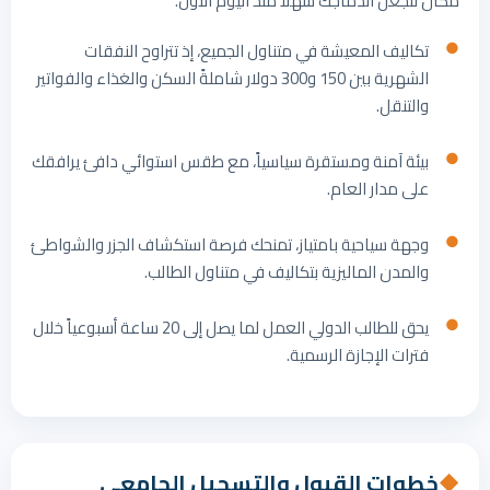
مكان لتجعل اندماجك سهلاً منذ اليوم الأول.
تكاليف المعيشة في متناول الجميع، إذ تتراوح النفقات
الشهرية بين 150 و300 دولار شاملةً السكن والغذاء والفواتير
والتنقل.
بيئة آمنة ومستقرة سياسياً، مع طقس استوائي دافئ يرافقك
على مدار العام.
وجهة سياحية بامتياز، تمنحك فرصة استكشاف الجزر والشواطئ
والمدن الماليزية بتكاليف في متناول الطالب.
يحق للطالب الدولي العمل لما يصل إلى 20 ساعة أسبوعياً خلال
فترات الإجازة الرسمية.
خطوات القبول والتسجيل الجامعي
◆