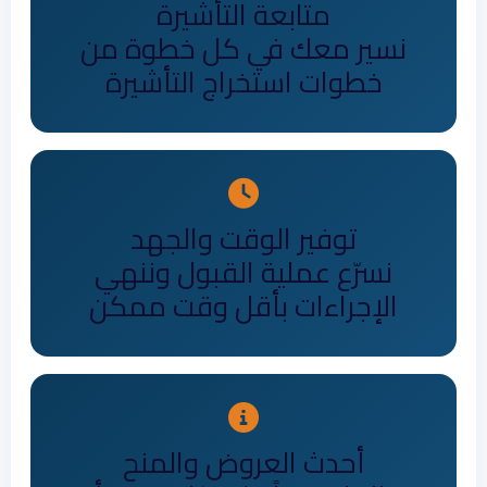
متابعة التأشيرة
نسير معك في كل خطوة من
خطوات استخراج التأشيرة
توفير الوقت والجهد
نسرّع عملية القبول وننهي
الإجراءات بأقل وقت ممكن
أحدث العروض والمنح