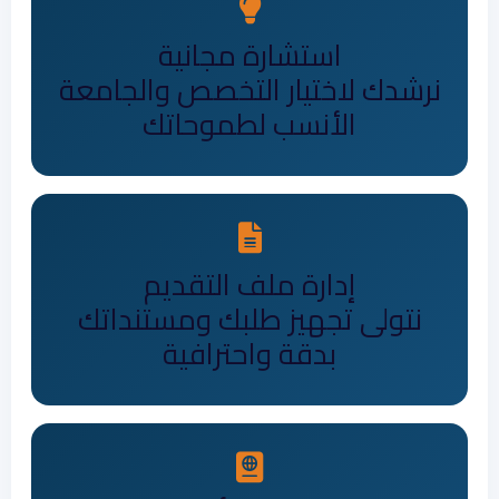
استشارة مجانية
نرشدك لاختيار التخصص والجامعة
الأنسب لطموحاتك
إدارة ملف التقديم
نتولى تجهيز طلبك ومستنداتك
بدقة واحترافية