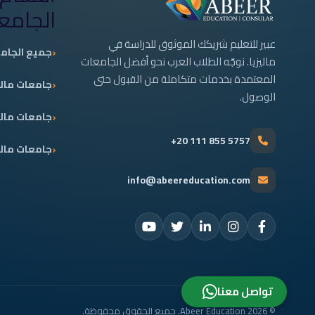
الجامع
عبير للتعليم شريكك الموثوق للدراسة في
جميع الجام
ماليزيا. نوجّه الطلاب العرب نحو أفضل الجامعات
المعتمدة بخدمات متكاملة من القبول حتى
جامعات ماليز
الوصول.
جامعات مالي
+20 111 855 5757
جامعات مالي
info@abeereducation.com
تواصل معنا
© 2026 Abeer Education. جميع الحقوق محفوظة.