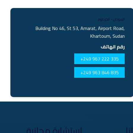
السودان - الخرطوم
Building No 46, St 53, Amarat, Airport Road,
Khartoum, Sudan
رقم الهاتف
+249 967 222 335
+249 963 846 835
نا
استشارة مجانية